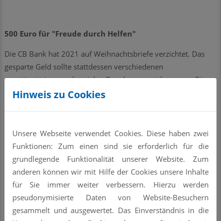
500 Euro für "Freude durch Helfen"
Die CB Bank hat 2021 auf Weihnachtsbriefe verzichtet. Das
gesparte Geld sollte stattdessen verschiedenen
gemeinnützigen und sozialen Zwecken zugutekommen. Die
Verantwortlichen entschieden sich daher unter anderem, 500
Hinweis zu Cookies
Euro an die Tagblatt-Aktion "Freude durch Helfen" zu
spenden. Bernd Hackl, Geschäftsleiter der CB Bank Straubing,
überreichte nun einen Scheck an Vera Seidel von der
Unsere Webseite verwendet Cookies. Diese haben zwei
Marketingabteilung des Straubinger Tagblatts. "Wir haben
Funktionen: Zum einen sind sie erforderlich für die
unsere Mitarbeiter gefragt, an wen wir das Geld spenden
grundlegende Funktionalität unserer Website. Zum
sollen", erklärte Hackl. Die Aktion "Freude durch Helfen" sei
anderen können wir mit Hilfe der Cookies unsere Inhalte
dabei häufig genannt worden, weil das Geld in der Region
für Sie immer weiter verbessern. Hierzu werden
bleibe und dort ankomme, wo es wirklich benötigt wird.
pseudonymisierte Daten von Website-Besuchern
gesammelt und ausgewertet. Das Einverständnis in die
-sei-/Foto: Vera Seidel