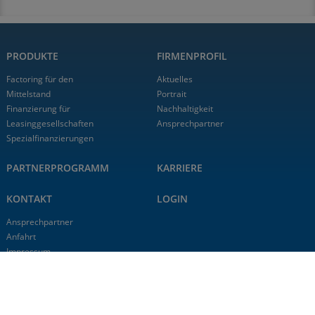
PRODUKTE
FIRMENPROFIL
Factoring für den
Aktuelles
Mittelstand
Portrait
Finanzierung für
Nachhaltigkeit
Leasinggesellschaften
Ansprechpartner
Spezialfinanzierungen
PARTNERPROGRAMM
KARRIERE
KONTAKT
LOGIN
Ansprechpartner
Anfahrt
Impressum
Datenschutz