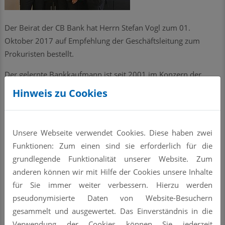
Der Beirat der CB Bank hat Herrn Stefan Vogl zum 01.
Oktober 2017 auf Empfehlung der Geschäftsleitung zum
Prokuristen bestellt.
Der gelernte Bankkaufmann ist seit 2001 im Konzern der
Volksbank Straubing tätig. Bei der CB Bank ist Stefan Vogl seit
Hinweis zu Cookies
2008 (2011/2012 Volksbank Straubing) beschäftigt.
Berufsbegleitend hat er 2008 den Dipl. Betriebswirt (FH) und
2014 den diplomierten Bankbetriebswirt absolviert. Seit 2013
Unsere Webseite verwendet Cookies. Diese haben zwei
ist Stefan Vogl als Leiter Rechnungswesen und
Funktionen: Zum einen sind sie erforderlich für die
Lohnsteuervorfinanzierung bei der CB Bank tätig.
grundlegende Funktionalität unserer Website. Zum
anderen können wir mit Hilfe der Cookies unsere Inhalte
Als Prokurist wird er künftig die Geschäftsleitung noch
für Sie immer weiter verbessern. Hierzu werden
intensiver unterstützen und auch weiterhin die Abteilung
pseudonymisierte Daten von Website-Besuchern
Rechnungswesen und Lohnsteuervorfinanzierung
gesammelt und ausgewertet. Das Einverständnis in die
verantworten.
Verwendung der Cookies können Sie jederzeit