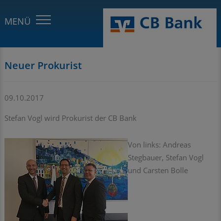
Neuer Prokurist
09.10.2017
Stefan Vogl wird Prokurist der CB Bank
Von links: Andreas
Stegbauer, Stefan Vogl
und Carsten Bolle